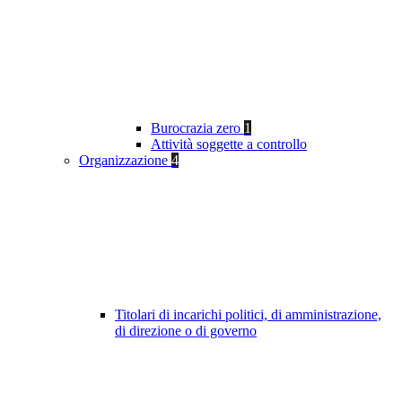
Burocrazia zero
1
Attività soggette a controllo
Organizzazione
4
Titolari di incarichi politici, di amministrazione,
di direzione o di governo