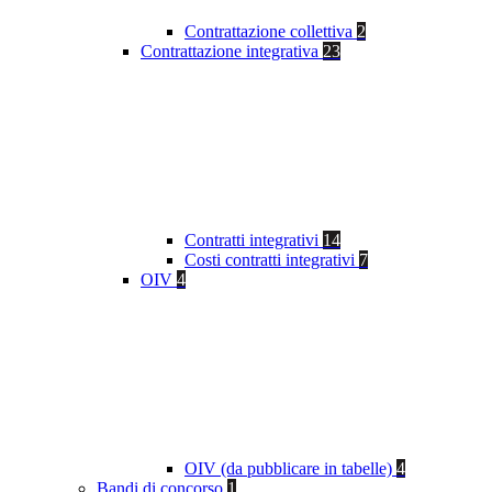
Contrattazione collettiva
2
Contrattazione integrativa
23
Contratti integrativi
14
Costi contratti integrativi
7
OIV
4
OIV (da pubblicare in tabelle)
4
Bandi di concorso
1