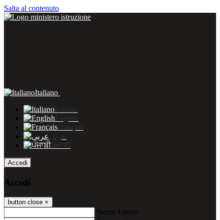
Salta al contenuto
Italiano
Italiano
English
Français
عربى
ਪੰਜਾਬੀ
Accedi
Accedi
button close
×
Nome Utente