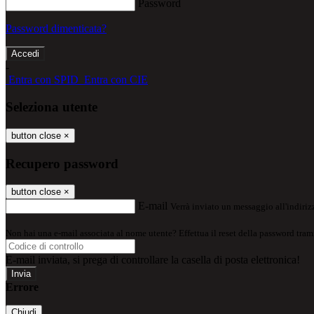
Password
Password dimenticata?
-
Entra con SPID
Entra con CIE
Seleziona utente
button close
×
Recupero password
button close
×
E-mail
Verrà inviato un messaggio all'indirizz
Non hai una e-mail associata al nome utente? Effettua il reset della password tram
E-mail inviata, si prega di controllare la casella di posta elettronica!
Errore
Chiudi