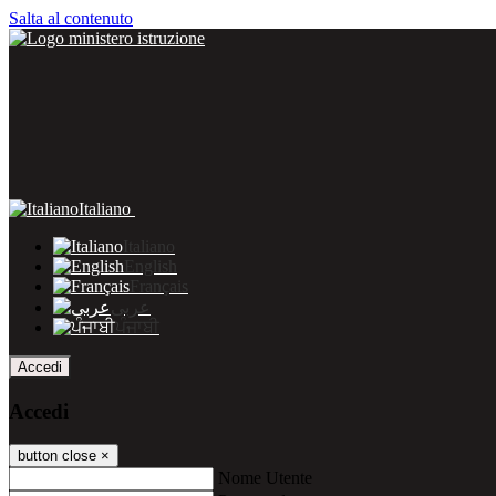
Salta al contenuto
Italiano
Italiano
English
Français
عربى
ਪੰਜਾਬੀ
Accedi
Accedi
button close
×
Nome Utente