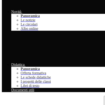
Novità
Panoramica
Le notizie
Le circolari
Albo online
Didattica
Panoramica
Offerta formativa
Le schede didattiche
I progetti delle classi
Libri di testo
Documenti utili