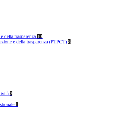
 e della trasparenza
10
rruzione e della trasparenza (PTPCT)
8
tività
2
stionale
1