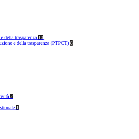
 e della trasparenza
10
rruzione e della trasparenza (PTPCT)
8
tività
2
stionale
1