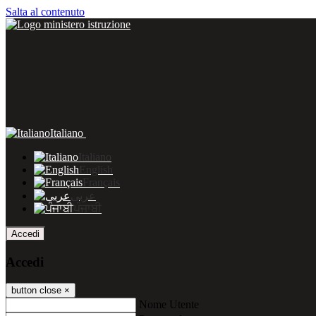
Salta al contenuto
Italiano
Italiano
English
Français
عربى
ਪੰਜਾਬੀ
Accedi
Accedi
button close
×
Nome Utente