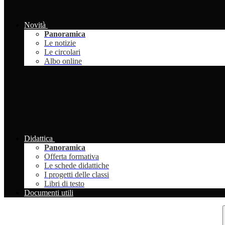
Novità
Panoramica
Le notizie
Le circolari
Albo online
Didattica
Panoramica
Offerta formativa
Le schede didattiche
I progetti delle classi
Libri di testo
Documenti utili