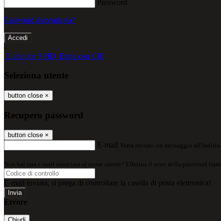
Password
Password dimenticata?
-
Entra con SPID
Entra con CIE
Seleziona utente
button close
×
Recupero password
button close
×
E-mail
Verrà inviato un messaggio all'indirizz
Non hai una e-mail associata al nome utente? Effettua il reset della password tram
E-mail inviata, si prega di controllare la casella di posta elettronica!
Errore
Chiudi