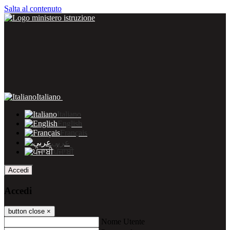
Salta al contenuto
Italiano
Italiano
English
Français
عربى
ਪੰਜਾਬੀ
Accedi
Accedi
button close
×
Nome Utente