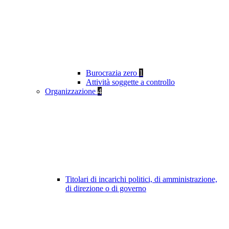
Burocrazia zero
1
Attività soggette a controllo
Organizzazione
4
Titolari di incarichi politici, di amministrazione,
di direzione o di governo