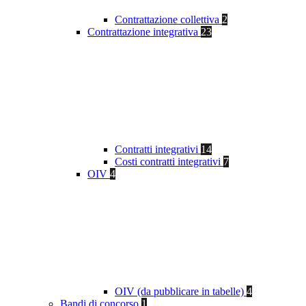
Contrattazione collettiva
2
Contrattazione integrativa
23
Contratti integrativi
14
Costi contratti integrativi
7
OIV
4
OIV (da pubblicare in tabelle)
4
Bandi di concorso
1