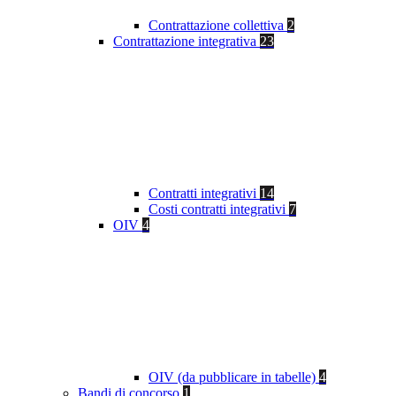
Contrattazione collettiva
2
Contrattazione integrativa
23
Contratti integrativi
14
Costi contratti integrativi
7
OIV
4
OIV (da pubblicare in tabelle)
4
Bandi di concorso
1