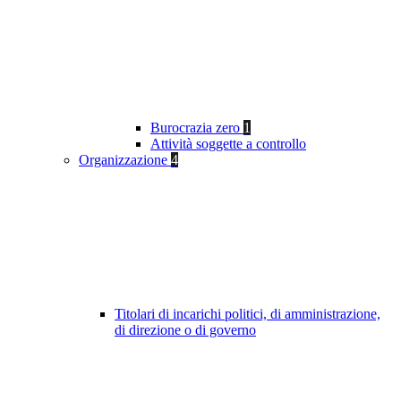
Burocrazia zero
1
Attività soggette a controllo
Organizzazione
4
Titolari di incarichi politici, di amministrazione,
di direzione o di governo