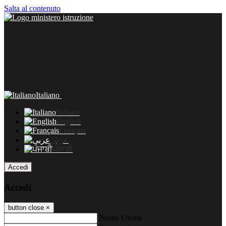
Salta al contenuto
Italiano
Italiano
English
Français
عربى
ਪੰਜਾਬੀ
Accedi
Accedi
button close
×
Nome Utente