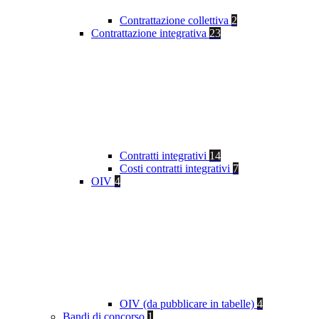
Contrattazione collettiva
2
Contrattazione integrativa
23
Contratti integrativi
14
Costi contratti integrativi
7
OIV
4
OIV (da pubblicare in tabelle)
4
Bandi di concorso
1