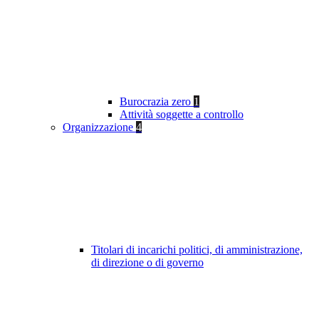
Burocrazia zero
1
Attività soggette a controllo
Organizzazione
4
Titolari di incarichi politici, di amministrazione,
di direzione o di governo