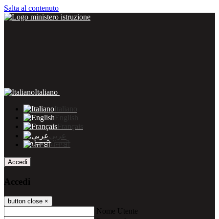
Salta al contenuto
Italiano
Italiano
English
Français
عربى
ਪੰਜਾਬੀ
Accedi
Accedi
button close
×
Nome Utente