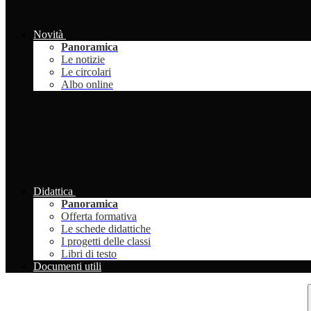
Novità
Panoramica
Le notizie
Le circolari
Albo online
Didattica
Panoramica
Offerta formativa
Le schede didattiche
I progetti delle classi
Libri di testo
Documenti utili