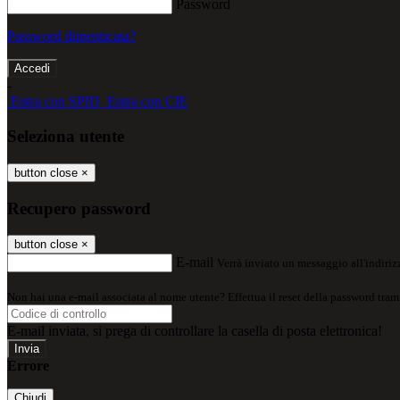
Password
Password dimenticata?
-
Entra con SPID
Entra con CIE
Seleziona utente
button close
×
Recupero password
button close
×
E-mail
Verrà inviato un messaggio all'indirizz
Non hai una e-mail associata al nome utente? Effettua il reset della password tram
E-mail inviata, si prega di controllare la casella di posta elettronica!
Errore
Chiudi