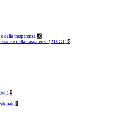
 e della trasparenza
10
rruzione e della trasparenza (PTPCT)
8
tività
2
stionale
1