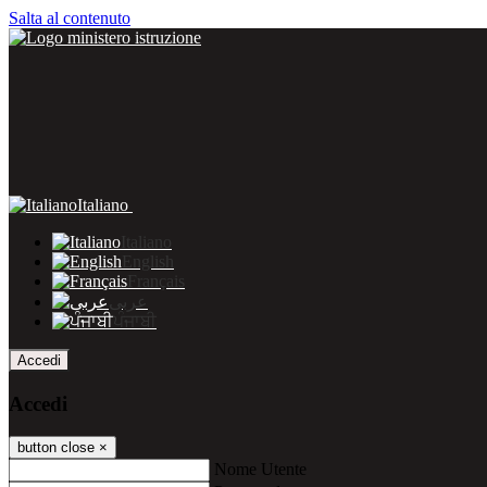
Salta al contenuto
Italiano
Italiano
English
Français
عربى
ਪੰਜਾਬੀ
Accedi
Accedi
button close
×
Nome Utente