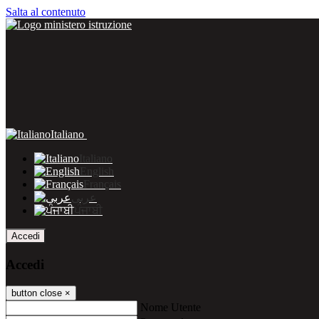
Salta al contenuto
Italiano
Italiano
English
Français
عربى
ਪੰਜਾਬੀ
Accedi
Accedi
button close
×
Nome Utente