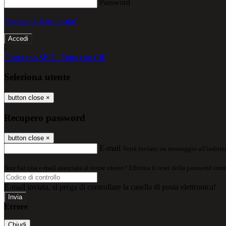
Password
Password dimenticata?
-
Entra con SPID
Entra con CIE
Seleziona utente
button close
×
Recupero password
button close
×
E-mail
Verrà inviato un messaggio all'indirizz
Non hai una e-mail associata al nome utente? Effettua il reset della password tram
E-mail inviata, si prega di controllare la casella di posta elettronica!
Errore
Chiudi