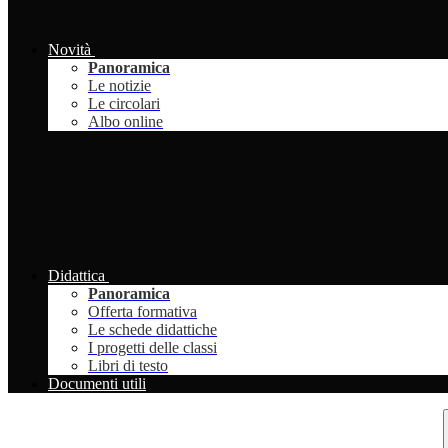
Novità
Panoramica
Le notizie
Le circolari
Albo online
Didattica
Panoramica
Offerta formativa
Le schede didattiche
I progetti delle classi
Libri di testo
Documenti utili