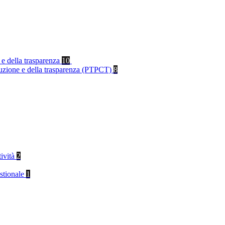
 e della trasparenza
10
rruzione e della trasparenza (PTPCT)
8
tività
2
stionale
1