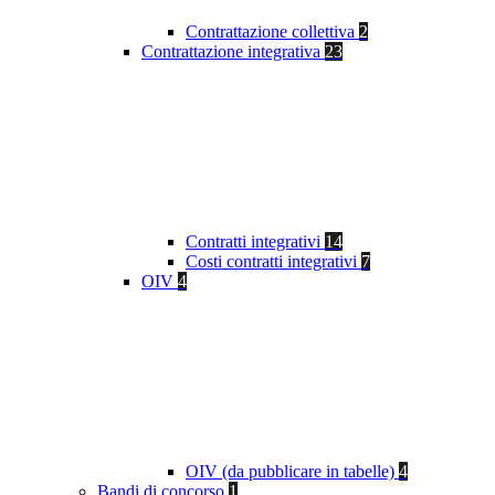
Contrattazione collettiva
2
Contrattazione integrativa
23
Contratti integrativi
14
Costi contratti integrativi
7
OIV
4
OIV (da pubblicare in tabelle)
4
Bandi di concorso
1