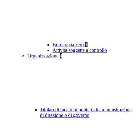
Burocrazia zero
1
Attività soggette a controllo
Organizzazione
4
Titolari di incarichi politici, di amministrazione,
di direzione o di governo