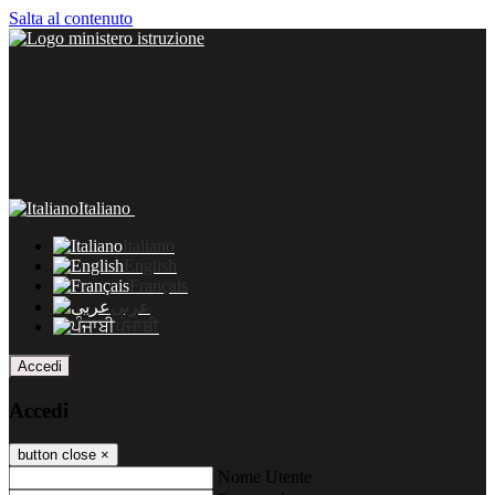
Salta al contenuto
Italiano
Italiano
English
Français
عربى
ਪੰਜਾਬੀ
Accedi
Accedi
button close
×
Nome Utente