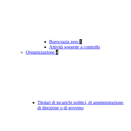
Burocrazia zero
1
Attività soggette a controllo
Organizzazione
4
Titolari di incarichi politici, di amministrazione,
di direzione o di governo