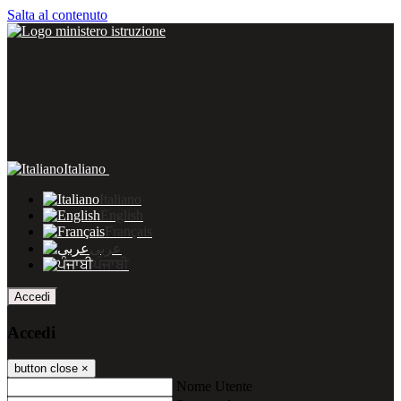
Salta al contenuto
Italiano
Italiano
English
Français
عربى
ਪੰਜਾਬੀ
Accedi
Accedi
button close
×
Nome Utente