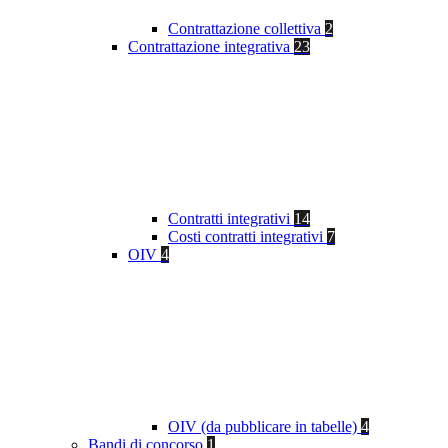
Contrattazione collettiva
2
Contrattazione integrativa
23
Contratti integrativi
14
Costi contratti integrativi
7
OIV
4
OIV (da pubblicare in tabelle)
4
Bandi di concorso
1