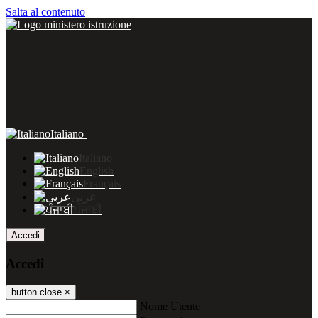
Salta al contenuto
Italiano
Italiano
English
Français
عربى
ਪੰਜਾਬੀ
Accedi
Accedi
button close
×
Nome Utente