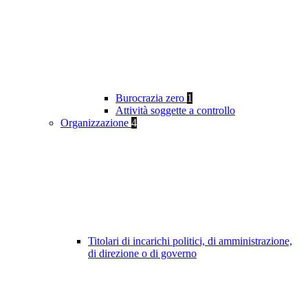
Burocrazia zero
1
Attività soggette a controllo
Organizzazione
4
Titolari di incarichi politici, di amministrazione,
di direzione o di governo