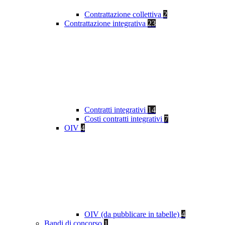
Contrattazione collettiva
2
Contrattazione integrativa
23
Contratti integrativi
14
Costi contratti integrativi
7
OIV
4
OIV (da pubblicare in tabelle)
4
Bandi di concorso
1