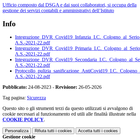
Ufficio composto dal DSGA e dai suoi collaboratori, si occupa della
gestione dei servizi contabili e amministrativi dell’Istituto
Info
Integrazione_DVR_Covid19_Infanzia_I.C._Cologno_al_Serio
A.S.-2021-22.pdf
Integrazione_DVR_Covid19_Primaria_I.C._Cologno_al_Serio
A.S.-2021-22.pdf
Integrazione_DVR_Covid19_Secondaria_I.C._Cologno_al_Se
A.S.-2021-22.pdf
Protocollo_pulizia_sanificazione_AntiCovid19_I.C._Cologno_
A.S.-2021-22.pdf
Pubblicato:
24-08-2023 -
Revisione:
26-05-2026
Tag pagina:
Sicurezza
Questo sito o gli strumenti terzi da questo utilizzati si avvalgono di
cookie necessari al funzionamento ed utili alle finalità illustrate nella
COOKIE POLICY
.
Personalizza
Rifiuta tutti
i cookies
Accetta tutti
i cookies
Gestione cookie