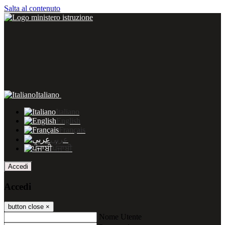
Salta al contenuto
Italiano
Italiano
English
Français
عربى
ਪੰਜਾਬੀ
Accedi
Accedi
button close
×
Nome Utente