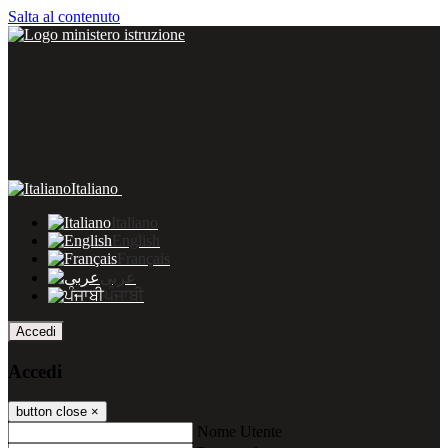
Salta al contenuto
Italiano
Italiano
English
Français
عربى
ਪੰਜਾਬੀ
Accedi
Accedi
button close
×
Nome Utente