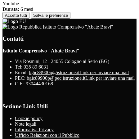
Youtube.
Durata:
6 mesi
Accetta tutti
Salva le preferenze
Istituto Comprensivo "Abate Bravi"
Contatti
Istituto Comprensivo "Abate Bravi"
Via Rosmini, 12 - 24055 Cologno al Serio (BG)
Tel:
035 89 6031
Email:
bgic89900p@istruzione.it
Link per inviare una mail
PEC:
bgic89900p@pec.istruzione.it
Link per inviare una mail
C.F.: 93044430168
Sezione Link Utili
Cookie policy
Note legali
Informativa Privacy
Ufficio Relazioni con il Pubblico