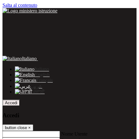
Salta al contenuto
Italiano
Italiano
English
Français
عربى
ਪੰਜਾਬੀ
Accedi
Accedi
button close
×
Nome Utente