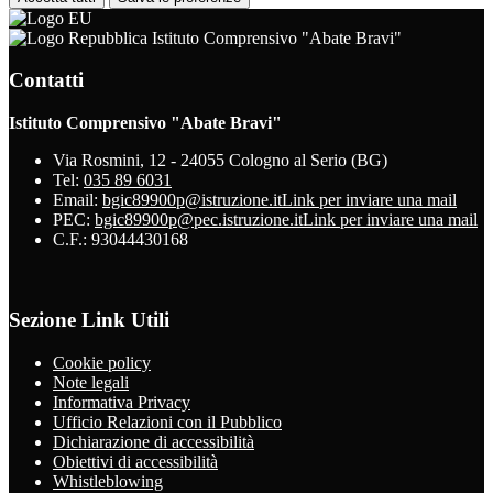
Istituto Comprensivo "Abate Bravi"
Contatti
Istituto Comprensivo "Abate Bravi"
Via Rosmini, 12 - 24055 Cologno al Serio (BG)
Tel:
035 89 6031
Email:
bgic89900p@istruzione.it
Link per inviare una mail
PEC:
bgic89900p@pec.istruzione.it
Link per inviare una mail
C.F.: 93044430168
Sezione Link Utili
Cookie policy
Note legali
Informativa Privacy
Ufficio Relazioni con il Pubblico
Dichiarazione di accessibilità
Obiettivi di accessibilità
Whistleblowing