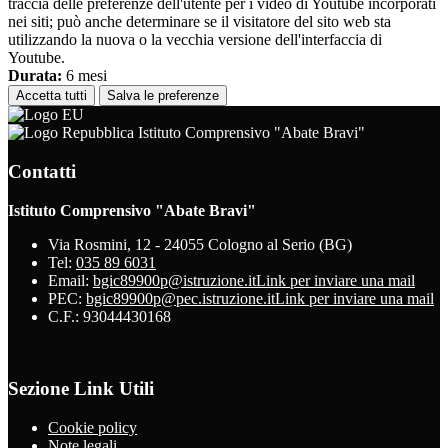
traccia delle preferenze dell'utente per i video di Youtube incorporati
nei siti; può anche determinare se il visitatore del sito web sta
utilizzando la nuova o la vecchia versione dell'interfaccia di
Youtube.
Durata:
6 mesi
Accetta tutti
Salva le preferenze
Istituto Comprensivo "Abate Bravi"
Contatti
Istituto Comprensivo "Abate Bravi"
Via Rosmini, 12 - 24055 Cologno al Serio (BG)
Tel:
035 89 6031
Email:
bgic89900p@istruzione.it
Link per inviare una mail
PEC:
bgic89900p@pec.istruzione.it
Link per inviare una mail
C.F.: 93044430168
Sezione Link Utili
Cookie policy
Note legali