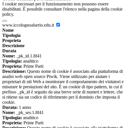
I cookie necessari per il funzionamento non possono essere
disabilitati. È possibile consultare l'elenco nella pagina della cookie
policy.
www.iccolognoalserio.edu.it
Nome
Tipologia
Proprieta
Descrizione
Durata
Nome:
_pk_id.1.8f41
Tipologia:
analitico
Proprieta:
Prime Parti
Descrizione:
Questo nome di cookie è associato alla piattaforma di
analisi web open source Piwik. Viene utilizzato per aiutare i
proprietari di siti Web a monitorare il comportamento dei visitatori e
misurare le prestazioni del sito. È un cookie di tipo pattern, in cui il
prefisso _pk_id è seguito da una breve serie di numeri e lettere, che
si ritiene sia un codice di riferimento per il dominio che imposta il
cookie.
Durata:
1 anno
Nome:
_pk_ses.1.8f41
Tipologia:
analitico
Proprieta:
Prime Parti
Descrizione:
Questo nome di cookie è associato alla piattaforma di