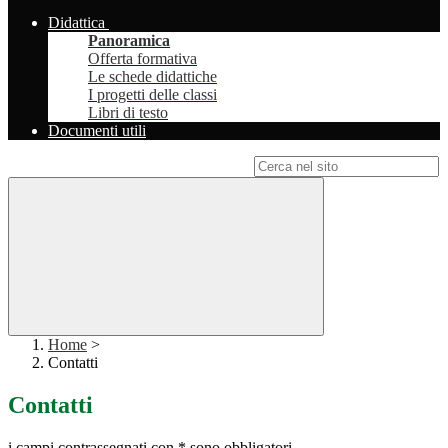
Didattica
Panoramica
Offerta formativa
Le schede didattiche
I progetti delle classi
Libri di testo
Documenti utili
Campo di ricerca per le pagine del sito
Home
>
Contatti
Contatti
i campi contrassegnati con * sono obbligatori