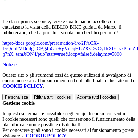
Le classi prime, seconde, terze e quarte hanno accolto con
entusiasmo la visita della BIBLIO BIKE guidata da Marco, il
bibliotecario, che ha portato a scuola tanti bei libri per tutti!!
https://docs.google.com/presentation/d/e/2PACX-
1vQunPVDqdgTCBg4nGseRgVncqHUZ83CwCy1kX0sTs7PimlZtLf
g7nX_temJfQN4/pub?start=true&loop=false&delayms=5000
Notizie
Questo sito o gli strumenti terzi da questo utilizzati si avvalgono di
cookie necessari al funzionamento ed utili alle finalità illustrate nella
COOKIE POLICY
.
Personalizza
Rifiuta tutti
i cookies
Accetta tutti
i cookies
Gestione cookie
In questa schermata è possibile scegliere quali cookie consentire.
I cookie necessari sono quelli che consentono il funzionamento della
piattaforma e non è possibile disabilitarli.
Per conoscere quali sono i cookie necessari al funzionamento potete
visionare la
COOKIE POLICY
.