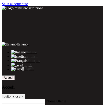
Salta al contenuto
Italiano
Italiano
English
Français
عربى
ਪੰਜਾਬੀ
Accedi
Accedi
button close
×
Nome Utente