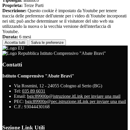
Tipologia:
analitico
Proprieta:
Terze Parti
Descrizione:
Questo cookie è impostato da Youtube per tenere
traccia delle preferenze dell'utente per i video di Youtube incorporati
nei siti; può anche determinare se il visitatore del sito web sta
utilizzando la nuova o la vecchia versione dell'interfaccia di
Youtube.
Durata:
6 mesi
Accetta tutti
Salva le preferenze
Istituto Comprensivo "Abate Bravi"
Contatti
Istituto Comprensivo "Abate Bravi"
Via Rosmini, 12 - 24055 Cologno al Serio (BG)
Tel:
035 89 6031
Email:
bgic89900p@istruzione.it
Link per inviare una mail
PEC:
bgic89900p@pec.istruzione.it
Link per inviare una mail
C.F.: 93044430168
Sezione Link Utili