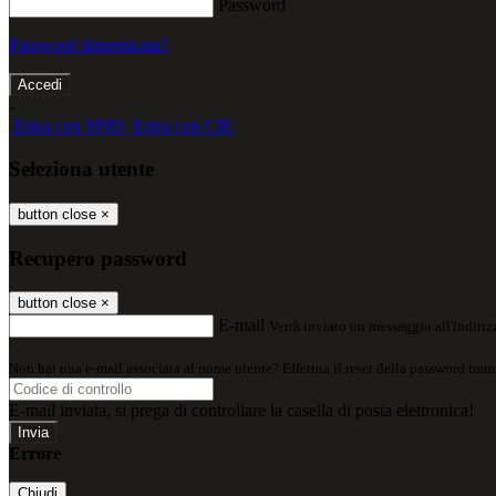
Password
Password dimenticata?
-
Entra con SPID
Entra con CIE
Seleziona utente
button close
×
Recupero password
button close
×
E-mail
Verrà inviato un messaggio all'indirizz
Non hai una e-mail associata al nome utente? Effettua il reset della password tram
E-mail inviata, si prega di controllare la casella di posta elettronica!
Errore
Chiudi