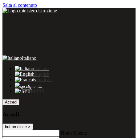
Salta al contenuto
Italiano
Italiano
English
Français
عربى
ਪੰਜਾਬੀ
Accedi
Accedi
button close
×
Nome Utente