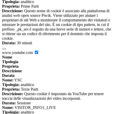
Tipologia:
analitico
Proprieta:
Prime Parti
Descrizione:
Questo nome di cookie è associato alla piattaforma di
analisi web open source Piwik. Viene utilizzato per aiutare i
proprietari di siti Web a monitorare il comportamento dei visitatori e
misurare le prestazioni del sito. È un cookie di tipo pattern, in cui il
prefisso _pk_ses è seguito da una breve serie di numeri e lettere, che
si ritiene sia un codice di riferimento per il dominio che imposta il
cookie.
Durata:
30 minuti
www.youtube.com
Nome
Tipologia
Proprieta
Descrizione
Durata
Nome:
YSC
Tipologia:
analitico
Proprieta:
Terze Parti
Descrizione:
Questo cookie è impostato da YouTube per tenere
traccia delle visualizzazioni dei video incorporati.
Durata:
Sessione
Nome:
VISITOR_INFO1_LIVE
Tipologia:
analitico