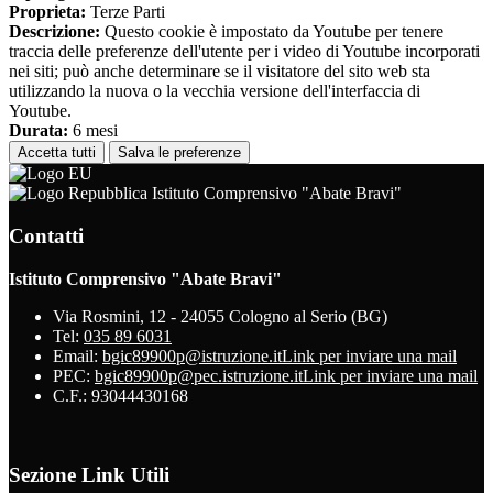
Proprieta:
Terze Parti
Descrizione:
Questo cookie è impostato da Youtube per tenere
traccia delle preferenze dell'utente per i video di Youtube incorporati
nei siti; può anche determinare se il visitatore del sito web sta
utilizzando la nuova o la vecchia versione dell'interfaccia di
Youtube.
Durata:
6 mesi
Accetta tutti
Salva le preferenze
Istituto Comprensivo "Abate Bravi"
Contatti
Istituto Comprensivo "Abate Bravi"
Via Rosmini, 12 - 24055 Cologno al Serio (BG)
Tel:
035 89 6031
Email:
bgic89900p@istruzione.it
Link per inviare una mail
PEC:
bgic89900p@pec.istruzione.it
Link per inviare una mail
C.F.: 93044430168
Sezione Link Utili