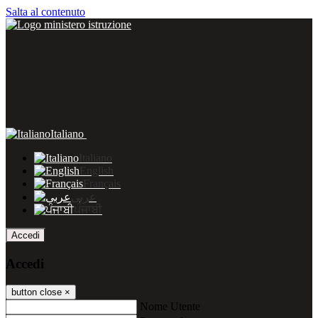
Salta al contenuto
Italiano
Italiano
English
Français
عربى
ਪੰਜਾਬੀ
Accedi
Accedi
button close
×
Nome Utente