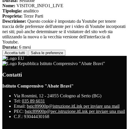
Durata:
Sessione
Nome:
VISITOR_INFO1_LIVE
Tipologia:
analitico
Proprieta:
Terze Parti
Descrizione:
Questo cookie è impostato da Youtube per tenere
traccia delle preferenze dell'utente per i video di Youtube incorporati
nei siti; può anche determinare se il visitatore del sito web sta
utilizzando la nuova o la vecchia versione dell'interfaccia di
Youtube.
Durata:
6 mesi
Accetta tutti
Salva le preferenze
Istituto Comprensivo "Abate Bravi"
Contatti
Istituto Comprensivo "Abate Bravi"
Via Rosmini, 12 - 24055 Cologno al Serio (BG)
Tel:
035 89 6031
Email:
bgic89900p@istruzione.it
Link per inviare una mail
PEC:
bgic89900p@pec.istruzione.it
Link per inviare una mail
C.F.: 93044430168