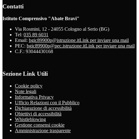
Contatti
Istituto Comprensivo "Abate Bravi"
Via Rosmini, 12 - 24055 Cologno al Serio (BG)
Tel:
035 89 6031
Email:
bgic89900p@istruzione.it
Link per inviare una mail
PEC:
bgic89900p@pec.istruzione.it
Link per inviare una mail
C.F.: 93044430168
Sezione Link Utili
Cookie policy
Note legali
Informativa Privacy
Ufficio Relazioni con il Pubblico
Dichiarazione di accessibilità
Obiettivi di accessibilità
Whistleblowing
Gestione consensi cookie
Amministrazione trasparente