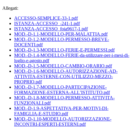
Allegati:
ACCESSO-SEMPLICE-33-1.pdf
ISTANZA-ACCESSO_-241-1.pdf
ISTANZA-ACCESSO_foia9617-1.pdf
MOD.-D-1.1-MODELLO-PER-MALATTIA.pdf
MOD.-D-1.2-MODELLO-PERMESSO-BREVE-
DOCENTI.pdf
MOD.-D-1.3-MODELLO-FERIE-E-PERMESSI.pdf
MOD.-D-1.4-MODELLO-FERIE-da-utilizzare-per-i-mesi-di-
luglio-e-agosto.pdf
MOD.-D-1.5-MODELLO-CAMBIO-ORARIO.pdf
MOD.-D-1.6-MODELLO-AUTORIZZAZIONE-AD-
ATTIVITA-ESTERNE-CON-UTILIZZO-MEZZO-
PROPRIO.pdf
MOD.-D-1.7-MODELLO-PARTECIPAZIONE-
FORMAZIONE-ESTERNA-ALL’ISTITUTO.pdf
MOD.-D-1.8-MODELLO-PERMESSO-ATTIVITA-
FUNZIONALI.pdf
MOD.-D-1.9-ASPETTATIVA-PER-MOTIVI-DI-
FAMIGLIA-E-STUDIO.pdf
MOD.-D-1.10-MODELLO-AUTORIZZAZIONE-
INCONTRI-ESPERTI-ESTERNI.pdf