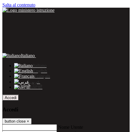
Salta al contenuto
Italiano
Italiano
English
Français
عربى
ਪੰਜਾਬੀ
Accedi
Accedi
button close
×
Nome Utente