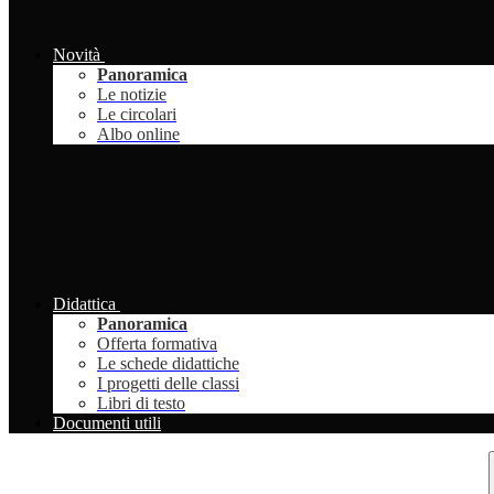
Novità
Panoramica
Le notizie
Le circolari
Albo online
Didattica
Panoramica
Offerta formativa
Le schede didattiche
I progetti delle classi
Libri di testo
Documenti utili