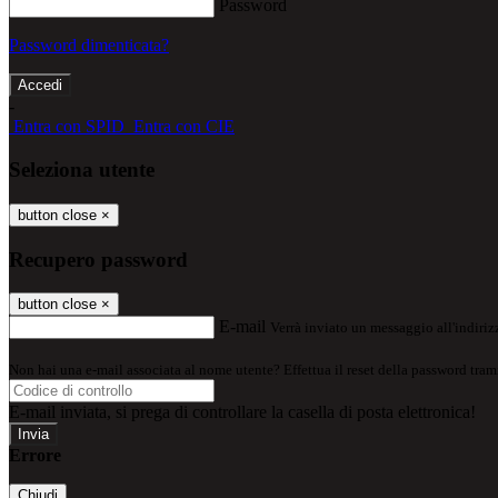
Password
Password dimenticata?
-
Entra con SPID
Entra con CIE
Seleziona utente
button close
×
Recupero password
button close
×
E-mail
Verrà inviato un messaggio all'indirizz
Non hai una e-mail associata al nome utente? Effettua il reset della password tram
E-mail inviata, si prega di controllare la casella di posta elettronica!
Errore
Chiudi