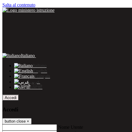
Salta al contenuto
Italiano
Italiano
English
Français
عربى
ਪੰਜਾਬੀ
Accedi
Accedi
button close
×
Nome Utente