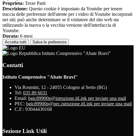
Proprieta:
Terze Parti
Descrizione:
Questo cookie è impostato da Youtube per tenere
traccia delle preferenze dell'utente per i video di Youtube incorporati
nei siti; può anche determinare se il visitatore del sito web sta
utilizzando la nuova o la vecchia versione dell'interfaccia di
Youtube.
Durata:
6 mesi
Accetta tutti
Salva le preferenze
Istituto Comprensivo "Abate Bravi"
Contatti
Istituto Comprensivo "Abate Bravi"
Via Rosmini, 12 - 24055 Cologno al Serio (BG)
Tel:
035 89 6031
Email:
bgic89900p@istruzione.it
Link per inviare una mail
PEC:
bgic89900p@pec.istruzione.it
Link per inviare una mail
C.F.: 93044430168
Sezione Link Utili