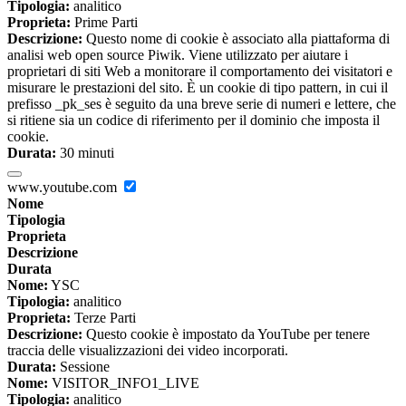
Tipologia:
analitico
Proprieta:
Prime Parti
Descrizione:
Questo nome di cookie è associato alla piattaforma di
analisi web open source Piwik. Viene utilizzato per aiutare i
proprietari di siti Web a monitorare il comportamento dei visitatori e
misurare le prestazioni del sito. È un cookie di tipo pattern, in cui il
prefisso _pk_ses è seguito da una breve serie di numeri e lettere, che
si ritiene sia un codice di riferimento per il dominio che imposta il
cookie.
Durata:
30 minuti
www.youtube.com
Nome
Tipologia
Proprieta
Descrizione
Durata
Nome:
YSC
Tipologia:
analitico
Proprieta:
Terze Parti
Descrizione:
Questo cookie è impostato da YouTube per tenere
traccia delle visualizzazioni dei video incorporati.
Durata:
Sessione
Nome:
VISITOR_INFO1_LIVE
Tipologia:
analitico