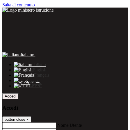
Salta al contenuto
Italiano
Italiano
English
Français
عربى
ਪੰਜਾਬੀ
Accedi
Accedi
button close
×
Nome Utente