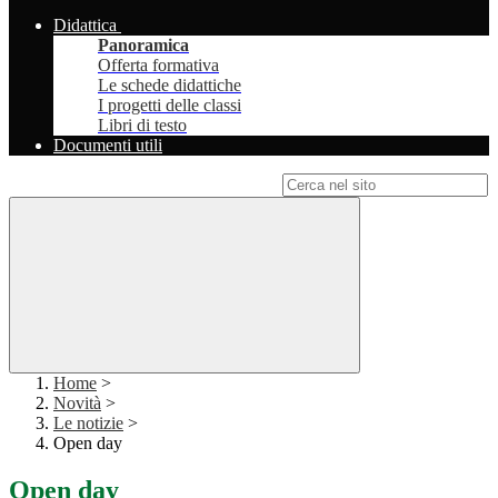
Didattica
Panoramica
Offerta formativa
Le schede didattiche
I progetti delle classi
Libri di testo
Documenti utili
Campo di ricerca per le pagine del sito
Home
>
Novità
>
Le notizie
>
Open day
Open day