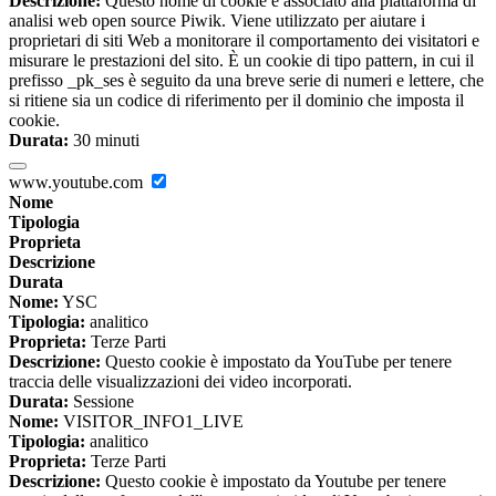
Descrizione:
Questo nome di cookie è associato alla piattaforma di
analisi web open source Piwik. Viene utilizzato per aiutare i
proprietari di siti Web a monitorare il comportamento dei visitatori e
misurare le prestazioni del sito. È un cookie di tipo pattern, in cui il
prefisso _pk_ses è seguito da una breve serie di numeri e lettere, che
si ritiene sia un codice di riferimento per il dominio che imposta il
cookie.
Durata:
30 minuti
www.youtube.com
Nome
Tipologia
Proprieta
Descrizione
Durata
Nome:
YSC
Tipologia:
analitico
Proprieta:
Terze Parti
Descrizione:
Questo cookie è impostato da YouTube per tenere
traccia delle visualizzazioni dei video incorporati.
Durata:
Sessione
Nome:
VISITOR_INFO1_LIVE
Tipologia:
analitico
Proprieta:
Terze Parti
Descrizione:
Questo cookie è impostato da Youtube per tenere