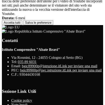
traccia delle preferenze dell'utente per i video di Youtube incorporati
nei siti; può anche determinare se il visitatore del sito web sta
utilizzando la nuova o la vecchia versione dell'interfaccia di
Youtube.
Durata:
6 mesi
Accetta tutti
Salva le preferenze
Istituto Comprensivo "Abate Bravi"
Contatti
Istituto Comprensivo "Abate Bravi"
Via Rosmini, 12 - 24055 Cologno al Serio (BG)
Tel:
035 89 6031
Email:
bgic89900p@istruzione.it
Link per inviare una mail
PEC:
bgic89900p@pec.istruzione.it
Link per inviare una mail
C.F.: 93044430168
Sezione Link Utili
Cookie policy
Note legali