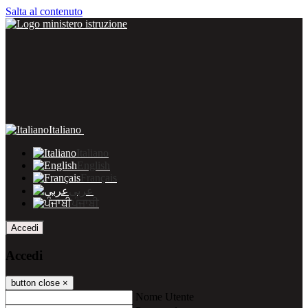
Salta al contenuto
Italiano
Italiano
English
Français
عربى
ਪੰਜਾਬੀ
Accedi
Accedi
button close
×
Nome Utente