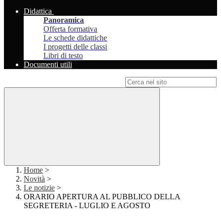
Didattica
Panoramica
Offerta formativa
Le schede didattiche
I progetti delle classi
Libri di testo
Documenti utili
Campo di ricerca per le pagine del sito
Home
>
Novità
>
Le notizie
>
ORARIO APERTURA AL PUBBLICO DELLA
SEGRETERIA - LUGLIO E AGOSTO