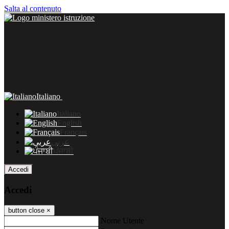
Salta al contenuto
Italiano
Italiano
English
Français
عربى
ਪੰਜਾਬੀ
Accedi
Accedi
button close
×
Nome Utente