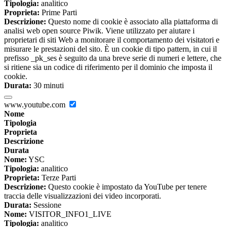
Tipologia:
analitico
Proprieta:
Prime Parti
Descrizione:
Questo nome di cookie è associato alla piattaforma di
analisi web open source Piwik. Viene utilizzato per aiutare i
proprietari di siti Web a monitorare il comportamento dei visitatori e
misurare le prestazioni del sito. È un cookie di tipo pattern, in cui il
prefisso _pk_ses è seguito da una breve serie di numeri e lettere, che
si ritiene sia un codice di riferimento per il dominio che imposta il
cookie.
Durata:
30 minuti
www.youtube.com
Nome
Tipologia
Proprieta
Descrizione
Durata
Nome:
YSC
Tipologia:
analitico
Proprieta:
Terze Parti
Descrizione:
Questo cookie è impostato da YouTube per tenere
traccia delle visualizzazioni dei video incorporati.
Durata:
Sessione
Nome:
VISITOR_INFO1_LIVE
Tipologia:
analitico