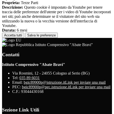
Proprieta:
Terze Parti
Descrizione:
Questo cookie è impostato da Youtube per tenere
traccia delle preferenze dell'utente per i video di Youtube incorporati
nei siti; può anche determinare se il visitatore del sito web sta
utilizzando la nuova o la vecchia versione dell'interfaccia di
Youtube.
Durata:
6 mesi
Accetta tutti
Salva le preferenze
Istituto Comprensivo "Abate Bravi"
Contatti
Istituto Comprensivo "Abate Bravi"
Via Rosmini, 12 - 24055 Cologno al Serio (BG)
Tel:
035 89 6031
Email:
bgic89900p@istruzione.it
Link per inviare una mail
PEC:
bgic89900p@pec.istruzione.it
Link per inviare una mail
C.F.: 93044430168
Sezione Link Utili