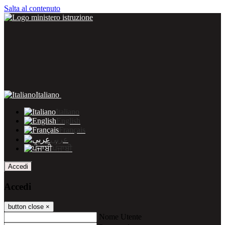
Salta al contenuto
Italiano
Italiano
English
Français
عربى
ਪੰਜਾਬੀ
Accedi
Accedi
button close
×
Nome Utente