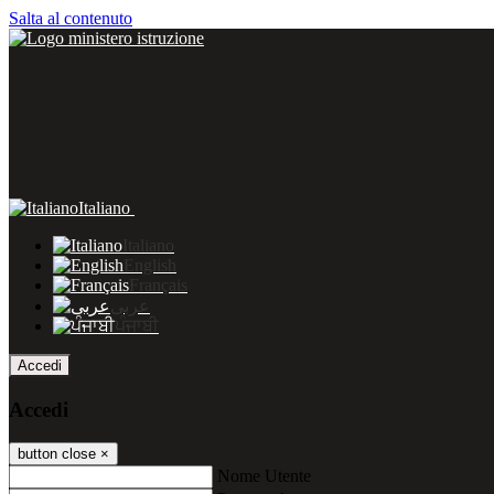
Salta al contenuto
Italiano
Italiano
English
Français
عربى
ਪੰਜਾਬੀ
Accedi
Accedi
button close
×
Nome Utente