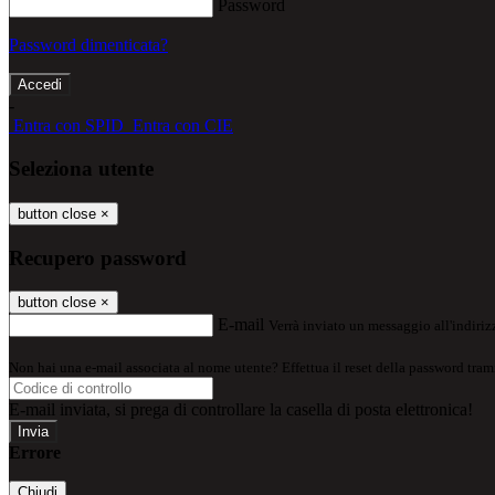
Password
Password dimenticata?
-
Entra con SPID
Entra con CIE
Seleziona utente
button close
×
Recupero password
button close
×
E-mail
Verrà inviato un messaggio all'indirizz
Non hai una e-mail associata al nome utente? Effettua il reset della password tram
E-mail inviata, si prega di controllare la casella di posta elettronica!
Errore
Chiudi