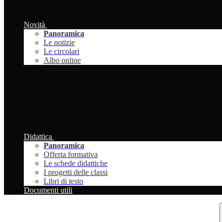
Novità
Panoramica
Le notizie
Le circolari
Albo online
Didattica
Panoramica
Offerta formativa
Le schede didattiche
I progetti delle classi
Libri di testo
Documenti utili