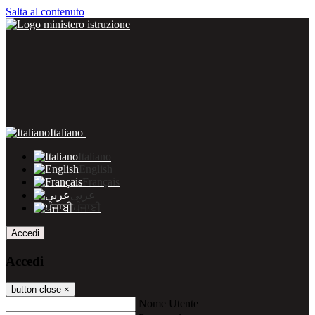
Salta al contenuto
Italiano
Italiano
English
Français
عربى
ਪੰਜਾਬੀ
Accedi
Accedi
button close
×
Nome Utente