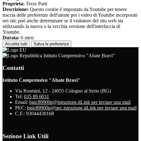
Proprieta:
Terze Parti
Descrizione:
Questo cookie è impostato da Youtube per tenere
traccia delle preferenze dell'utente per i video di Youtube incorporati
nei siti; può anche determinare se il visitatore del sito web sta
utilizzando la nuova o la vecchia versione dell'interfaccia di
Youtube.
Durata:
6 mesi
Accetta tutti
Salva le preferenze
Istituto Comprensivo "Abate Bravi"
Contatti
Istituto Comprensivo "Abate Bravi"
Via Rosmini, 12 - 24055 Cologno al Serio (BG)
Tel:
035 89 6031
Email:
bgic89900p@istruzione.it
Link per inviare una mail
PEC:
bgic89900p@pec.istruzione.it
Link per inviare una mail
C.F.: 93044430168
Sezione Link Utili