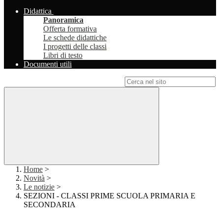
Didattica
Panoramica
Offerta formativa
Le schede didattiche
I progetti delle classi
Libri di testo
Documenti utili
Campo di ricerca per le pagine del sito
Home
>
Novità
>
Le notizie
>
SEZIONI - CLASSI PRIME SCUOLA PRIMARIA E
SECONDARIA