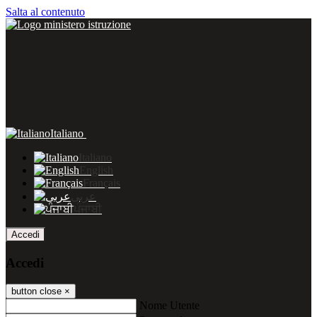
Salta al contenuto
Italiano
Italiano
English
Français
عربى
ਪੰਜਾਬੀ
Accedi
Accedi
button close
×
Nome Utente