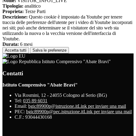
Nome:
VISITOR_INFO1_LIVE
Tipologia:
analitico
Proprieta:
Terze Parti
Descrizione:
Questo cookie è impostato da Youtube per tenere
traccia delle preferenze dell'utente per i video di Youtube incorporati
nei siti; può anche determinare se il visitatore del sito web sta
utilizzando la nuova o la vecchia versione dell'interfaccia di
Youtube.
Durata:
6 mesi
Accetta tutti
Salva le preferenze
Istituto Comprensivo "Abate Bravi"
Contatti
Istituto Comprensivo "Abate Bravi"
Via Rosmini, 12 - 24055 Cologno al Serio (BG)
Tel:
035 89 6031
Email:
bgic89900p@istruzione.it
Link per inviare una mail
PEC:
bgic89900p@pec.istruzione.it
Link per inviare una mail
C.F.: 93044430168