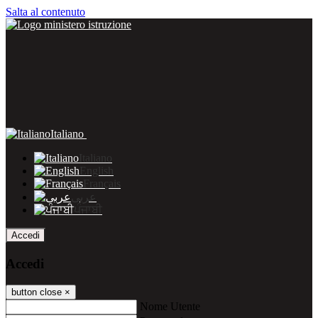
Salta al contenuto
Italiano
Italiano
English
Français
عربى
ਪੰਜਾਬੀ
Accedi
Accedi
button close
×
Nome Utente