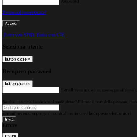
Password
Password dimenticata?
-
Entra con SPID
Entra con CIE
Seleziona utente
button close
×
Recupero password
button close
×
E-mail
Verrà inviato un messaggio all'indirizz
Non hai una e-mail associata al nome utente? Effettua il reset della password tram
E-mail inviata, si prega di controllare la casella di posta elettronica!
Errore
Chiudi