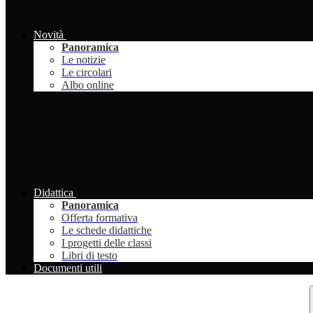
Novità
Panoramica
Le notizie
Le circolari
Albo online
Didattica
Panoramica
Offerta formativa
Le schede didattiche
I progetti delle classi
Libri di testo
Documenti utili