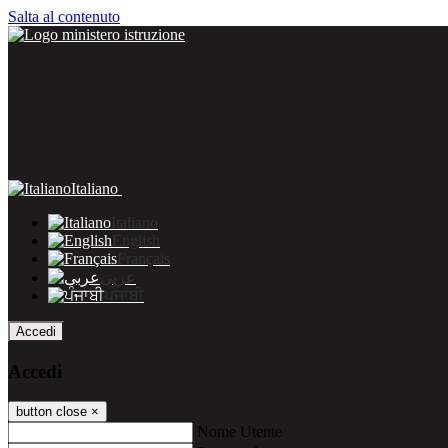
Salta al contenuto
Italiano
Italiano
English
Français
عربى
ਪੰਜਾਬੀ
Accedi
Accedi
button close
×
Nome Utente