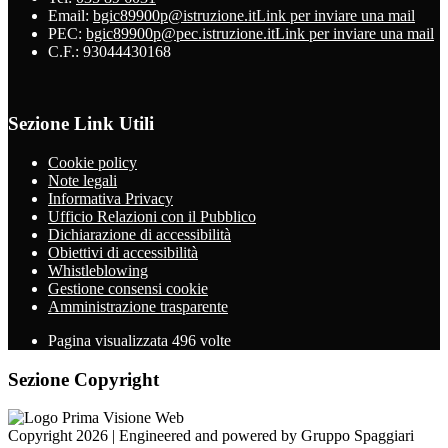
Email:
bgic89900p@istruzione.it
Link per inviare una mail
PEC:
bgic89900p@pec.istruzione.it
Link per inviare una mail
C.F.: 93044430168
Sezione Link Utili
Cookie policy
Note legali
Informativa Privacy
Ufficio Relazioni con il Pubblico
Dichiarazione di accessibilità
Obiettivi di accessibilità
Whistleblowing
Gestione consensi cookie
Amministrazione trasparente
Pagina visualizzata
496
volte
Sezione Copyright
Copyright 2026 | Engineered and powered by Gruppo Spaggiari