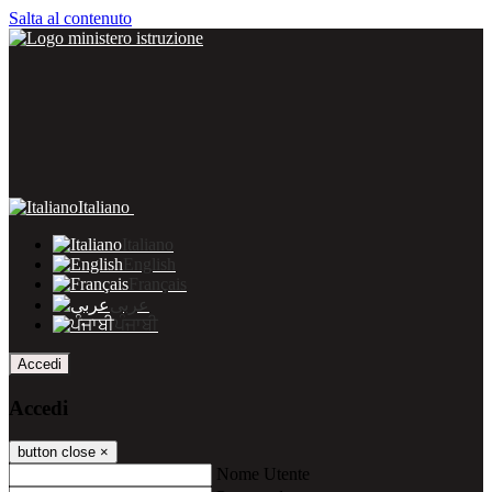
Salta al contenuto
Italiano
Italiano
English
Français
عربى
ਪੰਜਾਬੀ
Accedi
Accedi
button close
×
Nome Utente