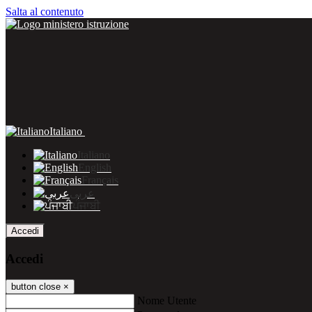
Salta al contenuto
Italiano
Italiano
English
Français
عربى
ਪੰਜਾਬੀ
Accedi
Accedi
button close
×
Nome Utente