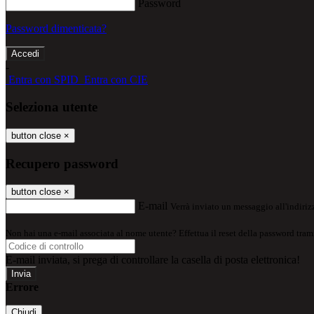
Password
Password dimenticata?
-
Entra con SPID
Entra con CIE
Seleziona utente
button close
×
Recupero password
button close
×
E-mail
Verrà inviato un messaggio all'indirizz
Non hai una e-mail associata al nome utente? Effettua il reset della password tram
E-mail inviata, si prega di controllare la casella di posta elettronica!
Errore
Chiudi