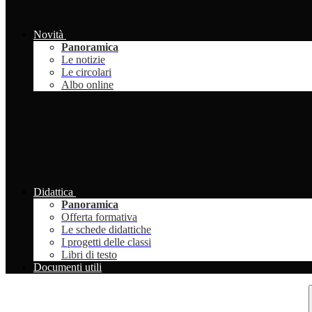
Novità
Panoramica
Le notizie
Le circolari
Albo online
Didattica
Panoramica
Offerta formativa
Le schede didattiche
I progetti delle classi
Libri di testo
Documenti utili