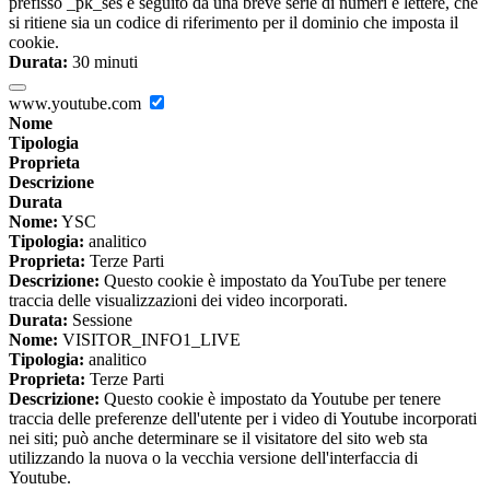
prefisso _pk_ses è seguito da una breve serie di numeri e lettere, che
si ritiene sia un codice di riferimento per il dominio che imposta il
cookie.
Durata:
30 minuti
www.youtube.com
Nome
Tipologia
Proprieta
Descrizione
Durata
Nome:
YSC
Tipologia:
analitico
Proprieta:
Terze Parti
Descrizione:
Questo cookie è impostato da YouTube per tenere
traccia delle visualizzazioni dei video incorporati.
Durata:
Sessione
Nome:
VISITOR_INFO1_LIVE
Tipologia:
analitico
Proprieta:
Terze Parti
Descrizione:
Questo cookie è impostato da Youtube per tenere
traccia delle preferenze dell'utente per i video di Youtube incorporati
nei siti; può anche determinare se il visitatore del sito web sta
utilizzando la nuova o la vecchia versione dell'interfaccia di
Youtube.