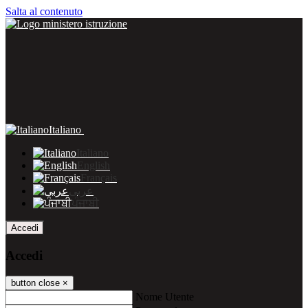
Salta al contenuto
Italiano
Italiano
English
Français
عربى
ਪੰਜਾਬੀ
Accedi
Accedi
button close
×
Nome Utente