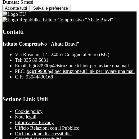
Durata:
6 mesi
Accetta tutti
Salva le preferenze
Istituto Comprensivo "Abate Bravi"
Contatti
Istituto Comprensivo "Abate Bravi"
Via Rosmini, 12 - 24055 Cologno al Serio (BG)
Tel:
035 89 6031
Email:
bgic89900p@istruzione.it
Link per inviare una mail
PEC:
bgic89900p@pec.istruzione.it
Link per inviare una mail
C.F.: 93044430168
Sezione Link Utili
Cookie policy
Note legali
Informativa Privacy
Ufficio Relazioni con il Pubblico
Dichiarazione di accessibilità