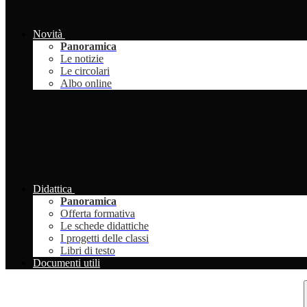
Novità
Panoramica
Le notizie
Le circolari
Albo online
Didattica
Panoramica
Offerta formativa
Le schede didattiche
I progetti delle classi
Libri di testo
Documenti utili