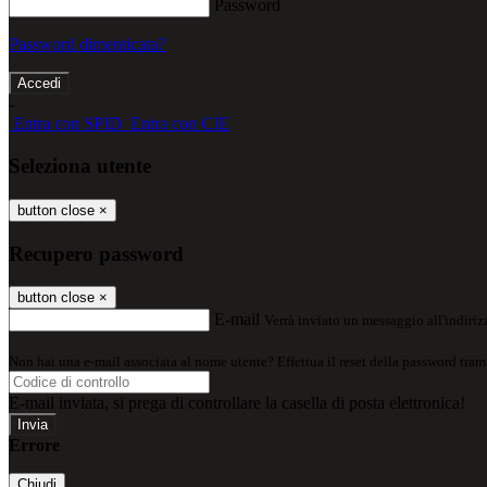
Password
Password dimenticata?
-
Entra con SPID
Entra con CIE
Seleziona utente
button close
×
Recupero password
button close
×
E-mail
Verrà inviato un messaggio all'indirizz
Non hai una e-mail associata al nome utente? Effettua il reset della password tram
E-mail inviata, si prega di controllare la casella di posta elettronica!
Errore
Chiudi