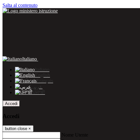
Salta al contenuto
Italiano
Italiano
English
Français
عربى
ਪੰਜਾਬੀ
Accedi
Accedi
button close
×
Nome Utente