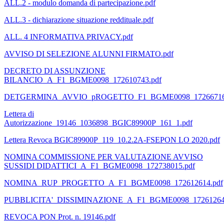
ALL.2 - modulo domanda di partecipazione.pdf
ALL.3 - dichiarazione situazione reddituale.pdf
ALL. 4 INFORMATIVA PRIVACY.pdf
AVVISO DI SELEZIONE ALUNNI FIRMATO.pdf
DECRETO DI ASSUNZIONE
BILANCIO_A_F1_BGME0098_172610743.pdf
DETGERMINA_AVVIO_pROGETTO_F1_BGME0098_172667169
Lettera di
Autorizzazione_19146_1036898_BGIC89900P_161_1.pdf
Lettera Revoca BGIC89900P_119_10.2.2A-FSEPON LO 2020.pdf
NOMINA COMMISSIONE PER VALUTAZIONE AVVISO
SUSSIDI DIDATTICI_A_F1_BGME0098_172738015.pdf
NOMINA_RUP_PROGETTO_A_F1_BGME0098_172612614.pdf
PUBBLICITA'_DISSIMINAZIONE_A_F1_BGME0098_172612648
REVOCA PON Prot. n. 19146.pdf