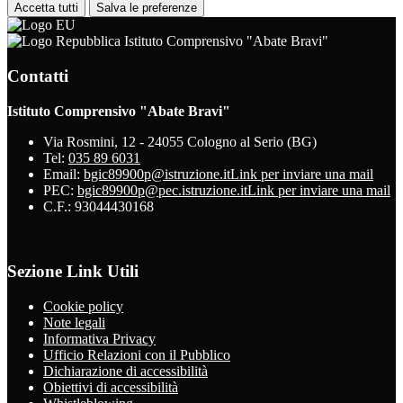
Accetta tutti
Salva le preferenze
Istituto Comprensivo "Abate Bravi"
Contatti
Istituto Comprensivo "Abate Bravi"
Via Rosmini, 12 - 24055 Cologno al Serio (BG)
Tel:
035 89 6031
Email:
bgic89900p@istruzione.it
Link per inviare una mail
PEC:
bgic89900p@pec.istruzione.it
Link per inviare una mail
C.F.: 93044430168
Sezione Link Utili
Cookie policy
Note legali
Informativa Privacy
Ufficio Relazioni con il Pubblico
Dichiarazione di accessibilità
Obiettivi di accessibilità