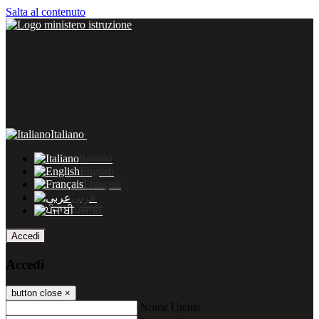
Salta al contenuto
Italiano
Italiano
English
Français
عربى
ਪੰਜਾਬੀ
Accedi
Accedi
button close
×
Nome Utente