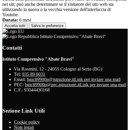
nei siti; può anche determinare se il visitatore del sito web sta
utilizzando la nuova o la vecchia versione dell'interfaccia di
Youtube.
Durata:
6 mesi
Accetta tutti
Salva le preferenze
Istituto Comprensivo "Abate Bravi"
Contatti
Istituto Comprensivo "Abate Bravi"
Via Rosmini, 12 - 24055 Cologno al Serio (BG)
Tel:
035 89 6031
Email:
bgic89900p@istruzione.it
Link per inviare una mail
PEC:
bgic89900p@pec.istruzione.it
Link per inviare una mail
C.F.: 93044430168
Sezione Link Utili
Cookie policy
Note legali