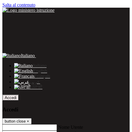
Salta al contenuto
Italiano
Italiano
English
Français
عربى
ਪੰਜਾਬੀ
Accedi
Accedi
button close
×
Nome Utente