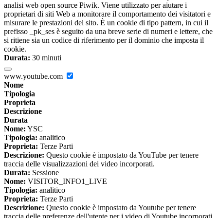
analisi web open source Piwik. Viene utilizzato per aiutare i
proprietari di siti Web a monitorare il comportamento dei visitatori e
misurare le prestazioni del sito. È un cookie di tipo pattern, in cui il
prefisso _pk_ses è seguito da una breve serie di numeri e lettere, che
si ritiene sia un codice di riferimento per il dominio che imposta il
cookie.
Durata:
30 minuti
www.youtube.com
Nome
Tipologia
Proprieta
Descrizione
Durata
Nome:
YSC
Tipologia:
analitico
Proprieta:
Terze Parti
Descrizione:
Questo cookie è impostato da YouTube per tenere
traccia delle visualizzazioni dei video incorporati.
Durata:
Sessione
Nome:
VISITOR_INFO1_LIVE
Tipologia:
analitico
Proprieta:
Terze Parti
Descrizione:
Questo cookie è impostato da Youtube per tenere
traccia delle preferenze dell'utente per i video di Youtube incorporati