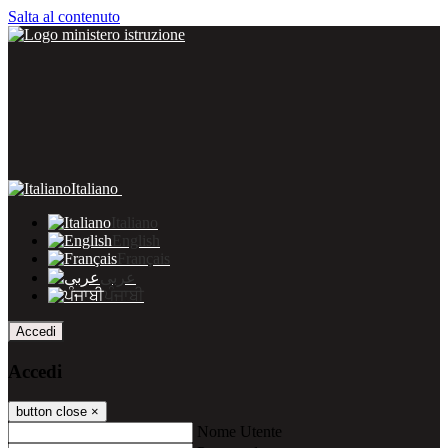
Salta al contenuto
Italiano
Italiano
English
Français
عربى
ਪੰਜਾਬੀ
Accedi
Accedi
button close
×
Nome Utente