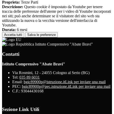
Proprieta:
Terze Parti
Descrizione:
Questo cookie è impostato da Youtube per tenere
traccia delle preferenze dell'utente per i video di Youtube incorporati
nei siti; può anche determinare se il visitatore del sito web sta
utilizzando la nuova o la vecchia versione dell'interfaccia di
Youtube.
Durata:
6 mesi
Accetta tutti
Salva le preferenze
Istituto Comprensivo "Abate Bravi"
Contatti
Istituto Comprensivo "Abate Bravi"
Via Rosmini, 12 - 24055 Cologno al Serio (BG)
Tel:
035 89 6031
Email:
bgic89900p@istruzione.it
Link per inviare una mail
PEC:
bgic89900p@pec.istruzione.it
Link per inviare una mail
C.F.: 93044430168
Sezione Link Utili