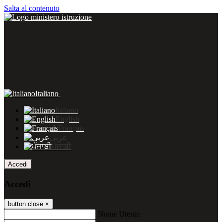
Salta al contenuto
Italiano
Italiano
English
Français
عربى
ਪੰਜਾਬੀ
Accedi
Accedi
button close
×
Nome Utente