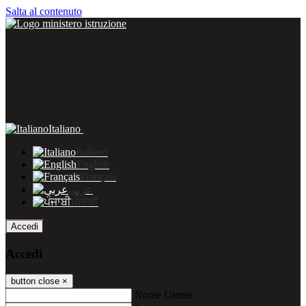
Salta al contenuto
Italiano
Italiano
English
Français
عربى
ਪੰਜਾਬੀ
Accedi
Accedi
button close
×
Nome Utente