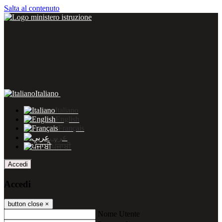
Salta al contenuto
Italiano
Italiano
English
Français
عربى
ਪੰਜਾਬੀ
Accedi
Accedi
button close
×
Nome Utente