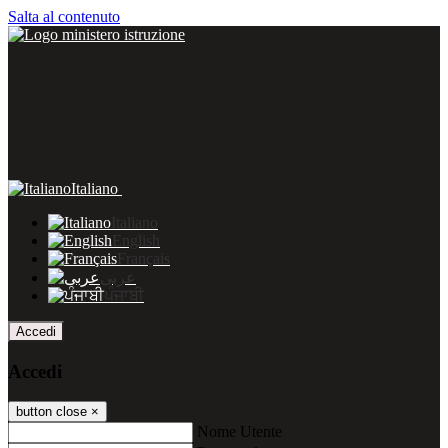
Salta al contenuto
Italiano
Italiano
English
Français
عربى
ਪੰਜਾਬੀ
Accedi
Accedi
button close
×
Nome Utente