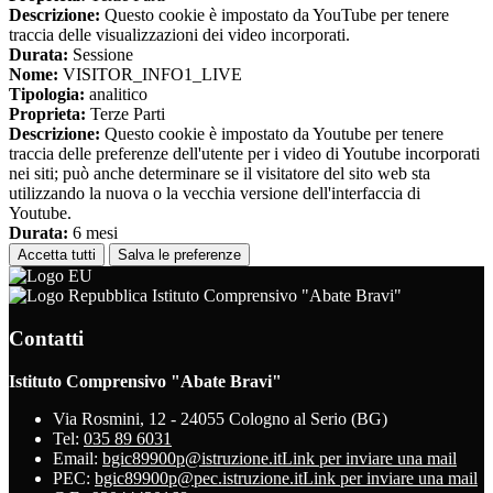
Descrizione:
Questo cookie è impostato da YouTube per tenere
traccia delle visualizzazioni dei video incorporati.
Durata:
Sessione
Nome:
VISITOR_INFO1_LIVE
Tipologia:
analitico
Proprieta:
Terze Parti
Descrizione:
Questo cookie è impostato da Youtube per tenere
traccia delle preferenze dell'utente per i video di Youtube incorporati
nei siti; può anche determinare se il visitatore del sito web sta
utilizzando la nuova o la vecchia versione dell'interfaccia di
Youtube.
Durata:
6 mesi
Accetta tutti
Salva le preferenze
Istituto Comprensivo "Abate Bravi"
Contatti
Istituto Comprensivo "Abate Bravi"
Via Rosmini, 12 - 24055 Cologno al Serio (BG)
Tel:
035 89 6031
Email:
bgic89900p@istruzione.it
Link per inviare una mail
PEC:
bgic89900p@pec.istruzione.it
Link per inviare una mail