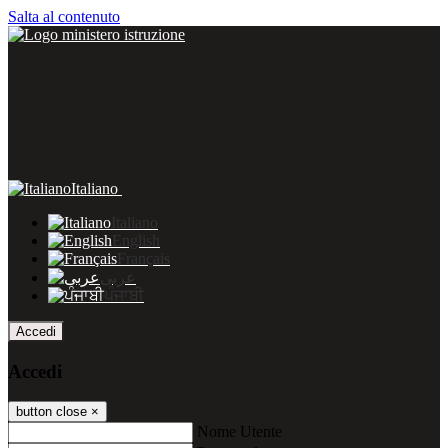
Salta al contenuto
Italiano
Italiano
English
Français
عربى
ਪੰਜਾਬੀ
Accedi
Accedi
button close
×
Nome Utente