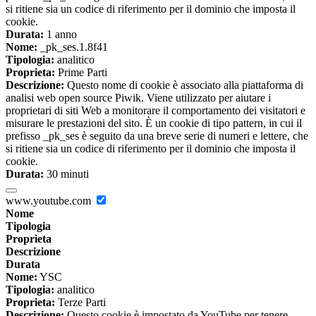
si ritiene sia un codice di riferimento per il dominio che imposta il
cookie.
Durata:
1 anno
Nome:
_pk_ses.1.8f41
Tipologia:
analitico
Proprieta:
Prime Parti
Descrizione:
Questo nome di cookie è associato alla piattaforma di
analisi web open source Piwik. Viene utilizzato per aiutare i
proprietari di siti Web a monitorare il comportamento dei visitatori e
misurare le prestazioni del sito. È un cookie di tipo pattern, in cui il
prefisso _pk_ses è seguito da una breve serie di numeri e lettere, che
si ritiene sia un codice di riferimento per il dominio che imposta il
cookie.
Durata:
30 minuti
www.youtube.com
Nome
Tipologia
Proprieta
Descrizione
Durata
Nome:
YSC
Tipologia:
analitico
Proprieta:
Terze Parti
Descrizione:
Questo cookie è impostato da YouTube per tenere