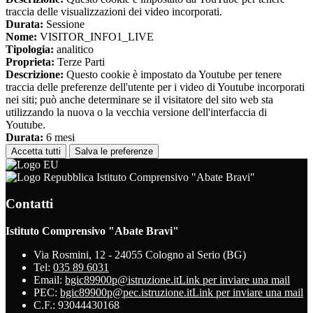
traccia delle visualizzazioni dei video incorporati.
Durata:
Sessione
Nome:
VISITOR_INFO1_LIVE
Tipologia:
analitico
Proprieta:
Terze Parti
Descrizione:
Questo cookie è impostato da Youtube per tenere
traccia delle preferenze dell'utente per i video di Youtube incorporati
nei siti; può anche determinare se il visitatore del sito web sta
utilizzando la nuova o la vecchia versione dell'interfaccia di
Youtube.
Durata:
6 mesi
Accetta tutti
Salva le preferenze
Istituto Comprensivo "Abate Bravi"
Contatti
Istituto Comprensivo "Abate Bravi"
Via Rosmini, 12 - 24055 Cologno al Serio (BG)
Tel:
035 89 6031
Email:
bgic89900p@istruzione.it
Link per inviare una mail
PEC:
bgic89900p@pec.istruzione.it
Link per inviare una mail
C.F.: 93044430168