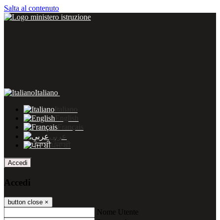
Salta al contenuto
Italiano
Italiano
English
Français
عربى
ਪੰਜਾਬੀ
Accedi
Accedi
button close
×
Nome Utente