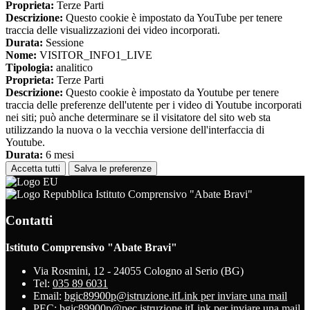
Proprieta:
Terze Parti
Descrizione:
Questo cookie è impostato da YouTube per tenere
traccia delle visualizzazioni dei video incorporati.
Durata:
Sessione
Nome:
VISITOR_INFO1_LIVE
Tipologia:
analitico
Proprieta:
Terze Parti
Descrizione:
Questo cookie è impostato da Youtube per tenere
traccia delle preferenze dell'utente per i video di Youtube incorporati
nei siti; può anche determinare se il visitatore del sito web sta
utilizzando la nuova o la vecchia versione dell'interfaccia di
Youtube.
Durata:
6 mesi
Accetta tutti
Salva le preferenze
Istituto Comprensivo "Abate Bravi"
Contatti
Istituto Comprensivo "Abate Bravi"
Via Rosmini, 12 - 24055 Cologno al Serio (BG)
Tel:
035 89 6031
Email:
bgic89900p@istruzione.it
Link per inviare una mail
PEC:
bgic89900p@pec.istruzione.it
Link per inviare una mail