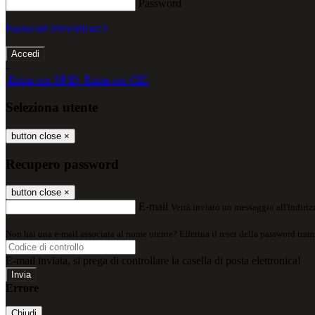
Password
Password dimenticata?
-
Entra con SPID
Entra con CIE
Seleziona utente
button close
×
Recupero password
button close
×
E-mail
Verrà inviato un messaggio all'indirizz
Non hai una e-mail associata al nome utente? Effettua il reset della password tram
E-mail inviata, si prega di controllare la casella di posta elettronica!
Errore
Chiudi