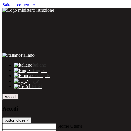
Salta al contenuto
Italiano
Italiano
English
Français
عربى
ਪੰਜਾਬੀ
Accedi
Accedi
button close
×
Nome Utente