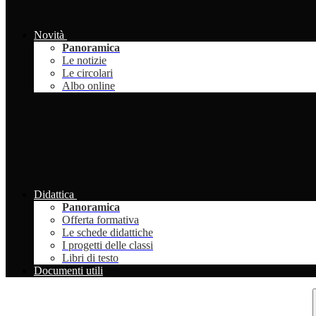
Novità
Panoramica
Le notizie
Le circolari
Albo online
Didattica
Panoramica
Offerta formativa
Le schede didattiche
I progetti delle classi
Libri di testo
Documenti utili