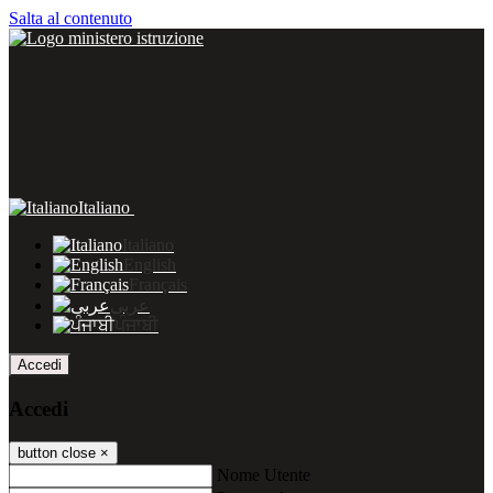
Salta al contenuto
Italiano
Italiano
English
Français
عربى
ਪੰਜਾਬੀ
Accedi
Accedi
button close
×
Nome Utente