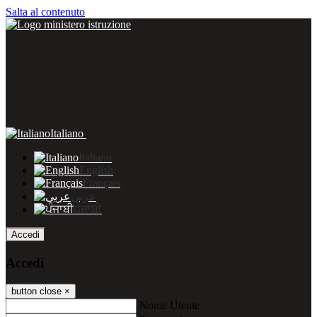
Salta al contenuto
Italiano
Italiano
English
Français
عربى
ਪੰਜਾਬੀ
Accedi
Accedi
button close
×
Nome Utente