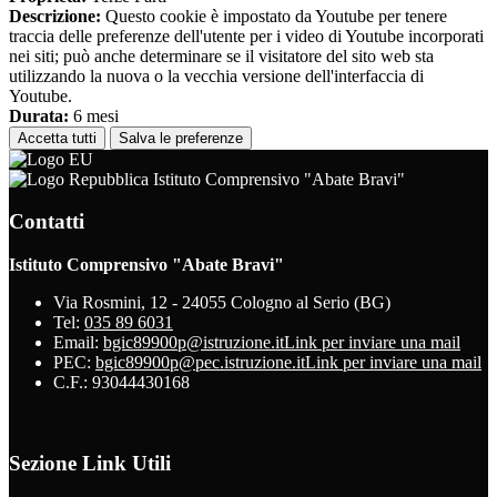
Descrizione:
Questo cookie è impostato da Youtube per tenere
traccia delle preferenze dell'utente per i video di Youtube incorporati
nei siti; può anche determinare se il visitatore del sito web sta
utilizzando la nuova o la vecchia versione dell'interfaccia di
Youtube.
Durata:
6 mesi
Accetta tutti
Salva le preferenze
Istituto Comprensivo "Abate Bravi"
Contatti
Istituto Comprensivo "Abate Bravi"
Via Rosmini, 12 - 24055 Cologno al Serio (BG)
Tel:
035 89 6031
Email:
bgic89900p@istruzione.it
Link per inviare una mail
PEC:
bgic89900p@pec.istruzione.it
Link per inviare una mail
C.F.: 93044430168
Sezione Link Utili