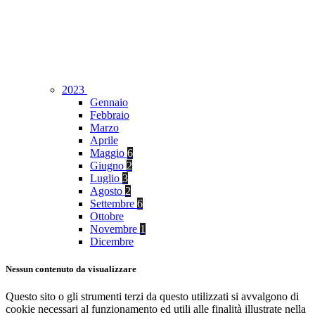
2023
Gennaio
Febbraio
Marzo
Aprile
Maggio
6
Giugno
2
Luglio
3
Agosto
2
Settembre
6
Ottobre
Novembre
1
Dicembre
Nessun contenuto da visualizzare
Questo sito o gli strumenti terzi da questo utilizzati si avvalgono di
cookie necessari al funzionamento ed utili alle finalità illustrate nella