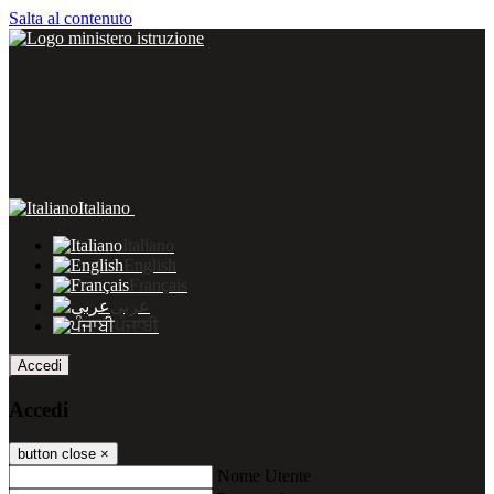
Salta al contenuto
Italiano
Italiano
English
Français
عربى
ਪੰਜਾਬੀ
Accedi
Accedi
button close
×
Nome Utente