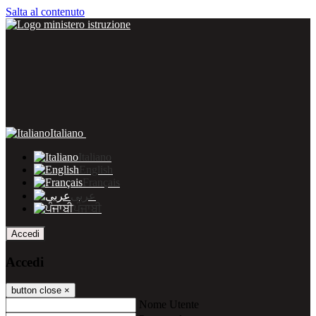
Salta al contenuto
Italiano
Italiano
English
Français
عربى
ਪੰਜਾਬੀ
Accedi
Accedi
button close
×
Nome Utente