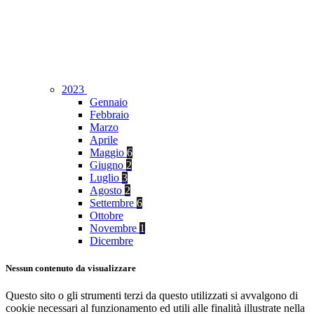
2023
Gennaio
Febbraio
Marzo
Aprile
Maggio
6
Giugno
2
Luglio
3
Agosto
2
Settembre
6
Ottobre
Novembre
1
Dicembre
Nessun contenuto da visualizzare
Questo sito o gli strumenti terzi da questo utilizzati si avvalgono di
cookie necessari al funzionamento ed utili alle finalità illustrate nella