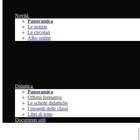
Novità
Panoramica
Le notizie
Le circolari
Albo online
Didattica
Panoramica
Offerta formativa
Le schede didattiche
I progetti delle classi
Libri di testo
Documenti utili