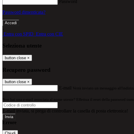
Password
Password dimenticata?
-
Entra con SPID
Entra con CIE
Seleziona utente
button close
×
Recupero password
button close
×
E-mail
Verrà inviato un messaggio all'indirizz
Non hai una e-mail associata al nome utente? Effettua il reset della password tram
E-mail inviata, si prega di controllare la casella di posta elettronica!
Errore
Chiudi