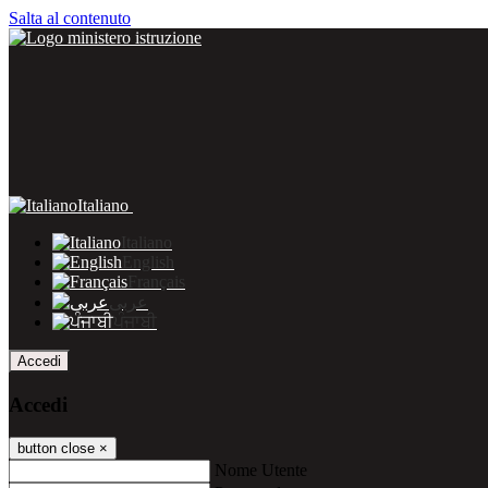
Salta al contenuto
Italiano
Italiano
English
Français
عربى
ਪੰਜਾਬੀ
Accedi
Accedi
button close
×
Nome Utente