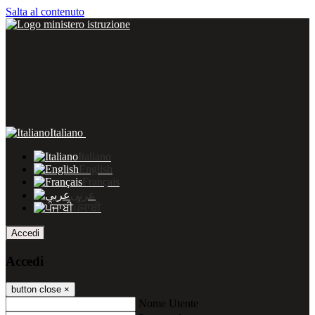
Salta al contenuto
Italiano
Italiano
English
Français
عربى
ਪੰਜਾਬੀ
Accedi
Accedi
button close
×
Nome Utente