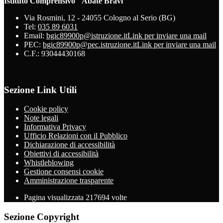
Istituto Comprensivo "Abate Bravi"
Via Rosmini, 12 - 24055 Cologno al Serio (BG)
Tel:
035 89 6031
Email:
bgic89900p@istruzione.it
Link per inviare una mail
PEC:
bgic89900p@pec.istruzione.it
Link per inviare una mail
C.F.: 93044430168
Sezione Link Utili
Cookie policy
Note legali
Informativa Privacy
Ufficio Relazioni con il Pubblico
Dichiarazione di accessibilità
Obiettivi di accessibilità
Whistleblowing
Gestione consensi cookie
Amministrazione trasparente
Pagina visualizzata
217694
volte
Sezione Copyright